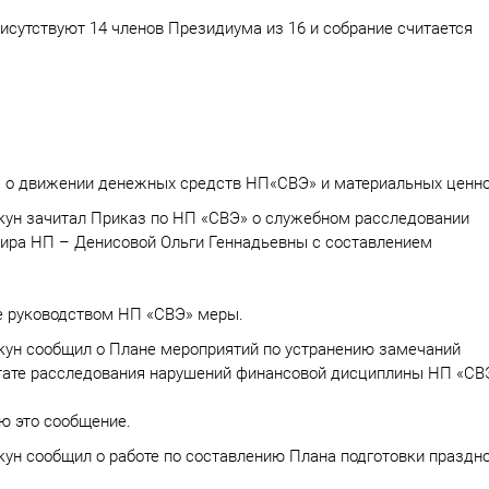
рисутствуют 14 членов Президиума из 16 и собрание считается
о движении денежных средств НП«СВЭ» и материальных ценно
кун зачитал Приказ по НП «СВЭ» о служебном расследовании
сира НП – Денисовой Ольги Геннадьевны с составлением
е руководством НП «СВЭ» меры.
кун сообщил о Плане мероприятий по устранению замечаний
ьтате расследования нарушений финансовой дисциплины НП «СВ
ю это сообщение.
ун сообщил о работе по составлению Плана подготовки праздн