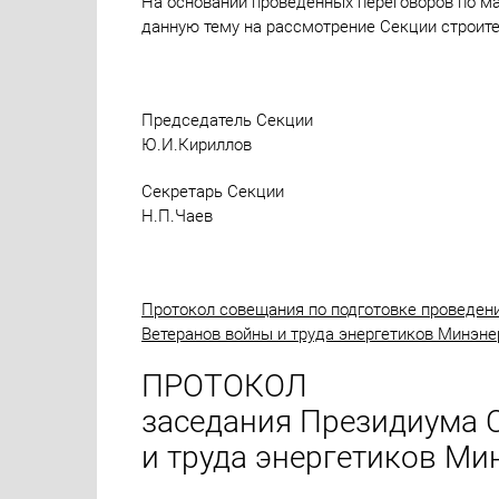
На основании проведенных переговоров по м
данную тему на рассмотрение Секции строите
Председатель Секции
Ю.И.Кириллов
Секретарь Секции
Н.П.Чаев
Протокол совещания по подготовке проведен
Ветеранов войны и труда энергетиков Минэнерг
ПРОТОКОЛ
заседания Президиума 
и труда энергетиков Мин