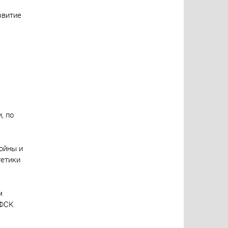
звитие
, по
ойны и
гетики
м
 ФСК