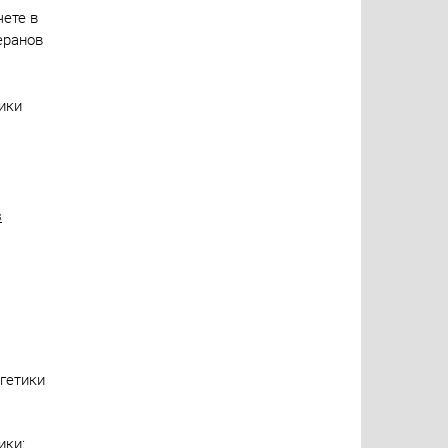
ете в
еранов
ики
з
гетики
ики: