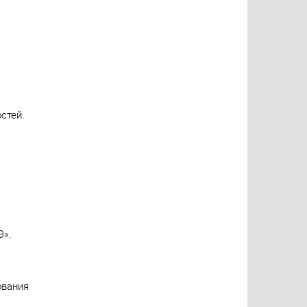
стей.
Э».
ования