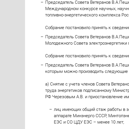
Председатель Совета Ветеранов В.А.Пешк
Международном конкурсе научных, научно
топливно-энергетического комплекса Ро
Собрание постановило принять к сведени
Председатель Совета Ветеранов В.А.Пешк
Молодежного Совета электроэнергетики 
Собрание постановило принять к сведени
Председатель Совета Ветеранов В.А.Пеш
которым можно производить следующие 
а) Снятие с учета членов Совета Ветера
труда энергетиков подписанному Минист
РФ Черезовым А.В. и приостановление им
лиц имеющих общий стаж работы в э
аппарате Минэнерго СССР, Минтопэне
ЕЭС и СО ЦДУ ЕЭС – менее 10 лет;