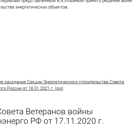
атериалам представленным В.А.Ильиным принято решение выне
льства энергетических объектов.
ия заседания Секции Энергетического строительства Совета
о России от 18.01.2021 г. (jpg)
Совета Ветеранов войны
энерго РФ от 17.11.2020 г.