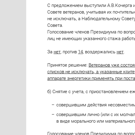
С предложением выступили А.В.Кочерга и
Совете ветеранов, учитывая их почтитель
не исключать, а Наблюдательному Совету
Совета.
Голосование членов Президиума по вопрос
лиц не имеющих указанного стажа работы 
За
нет
, против
14
, воздержались
нет
.
Принятое решение:
Ветеранов уже состоящ
списков не исключать, а указанные крит
аппарате энергетики применять при поста
б) Снятие с учета, с приостановлением е
совершившим действия несовместим
совершившим лично (или с их молчал
в виде морального или материальног
Голосование членов Президиума по вопрос