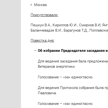
г. Москва
Присутствовали:
Пешкун В.А., Кириллов Ю.И., Смирнов В.И, Янго
Баланчевадзе В.И., Барагунов Т.Д., Поплавски
Повестка дня:
Об избрании Председателя заседания и
Для ведения заседания бала предложена
Ветеранов энергетики.
Голосование – «за» единогласно.
Для ведения Протокола собрания была п
Павловича.
Голосование – «за» единогласно.