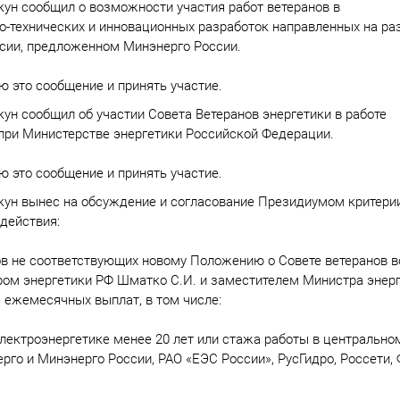
ун сообщил о возможности участия работ ветеранов в
-технических и инновационных разработок направленных на ра
ссии, предложенном Минэнерго России.
ю это сообщение и принять участие.
ун сообщил об участии Совета Ветеранов энергетики в работе
при Министерстве энергетики Российской Федерации.
ю это сообщение и принять участие.
кун вынес на обсуждение и согласование Президиумом критерии
действия:
нов не соответствующих новому Положению о Совете ветеранов в
ром энергетики РФ Шматко С.И. и заместителем Министра энер
 ежемесячных выплат, в том числе:
лектроэнергетике менее 20 лет или стажа работы в центрально
рго и Минэнерго России, РАО «ЕЭС России», РусГидро, Россети,