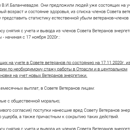
 В.И.Баланчевадзе. Они предложили людей уже состоящих на уч
ный возраст и состояние здоровья, из списка членов Совета вет
 представить статистику естественной убыли ветеранов-членов
у снятия с учета и вывода из членов Совета Ветеранов энергет
- начиная с 17 ноября 2020г.:
их на учете в Совете ветеранов по состоянию на 17.11.2020г. и
ерии по необходимому стажу работы в Отрасли и в центральном
новке на учет новых Ветеранов энергетики.
жемесячных выплат, в Совете Ветеранов лицам:
ые с общественной моралью;
ивого согласия) поступки нанесшие вред Совету Ветеранов энер
о ущерба, а также причастным к сокрытию таких действий.
у снятия с учета и вывода из членов Совета Ветеранов энергет